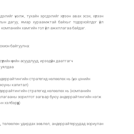
элийг үнэлж, тухайн эрсдэлийг хүлээн авах эсэх, хүлээн
лын дагуу, ямар хураамжтай байхыг тодорхойлдог үйл
компанийн хамгийн гол үйл ажиллагаа байдаг.
охион байгуулна:
лийн үеийн асуудлууд, ирээдүйн даатгагч
 уялдаа
ндеррайтингийн стратегид нөлөөлөх нь (үнэ цэнийн
 оюуны капитал)
андеррайтингийн стратегид нөлөөлөх нь (компанийн
иллагааны зорилтот загвар буюу андеррайтингийн нэгж
н хэлбэрүүд)
д, төлөөлөн удирдах зөвлөл, андеррайтеруудад зориулан