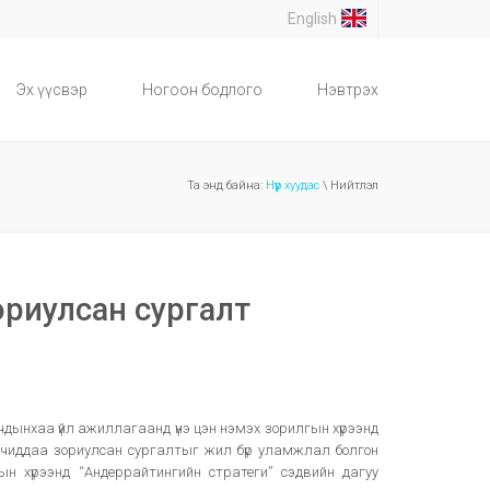
English
Эх үүсвэр
Ногоон бодлого
Нэвтрэх
Та энд байна:
Нүүр хуудас
\ Нийтлэл
риулсан сургалт
дынхаа үйл ажиллагаанд үнэ цэн нэмэх зорилгын хүрээнд
чиддаа зориулсан сургалтыг жил бүр уламжлал болгон
лын хүрээнд “Андеррайтингийн стратеги” сэдвийн дагуу