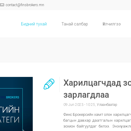
contact@finsbrokers.mn
Бидний тухай
Танай салбар
Үйлчилгээ
Харилцагчдад зо
зарлагдлаа
09 Jun 2023 - 10:25,
Улаанбаатар
Финс Брокерсийн хамт олон харилцагч
багцын давхар даатгалын харилцаг
зохион байгуулдаг билээ. Энэхүү аж