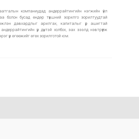
даатгалын компаниудад андеррайтингийн нэгжийн үйл
а болон бусад өндөр түвшний зорилго зорилтуудтай
инжлэн давхардлыг арилгах, капиталыг үр ашигтай
ндеррайтингийн үр дүнтэй холбох, зах зээлд нэвтрүүлж
рэг үр өгөөжийг өгөх зорилготой юм.