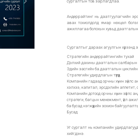
сургалтын тов зарлагдлаа.
Андеррайтинг нь даатгуулагчийн эрсд
авах тохиолдолд ямар нөхцөл болз
ажиллагаа болохын хувьд даатгалын 
Сургалтыг дараах агуулгын хүрээнд з
Стратегийн андеррайтингийн тухай
Дэлхий дахины даатгалын салбарын сүү
Эдийн засгийн ба даатгалын циклийн
Стратегийн удирдлагын түүлүүд
Компанийн гадаад орчны хүчин зүйлс а
хэлхээ, капитал, эрсдэлийн аппетит,
Компанийн дотоод орчны хүчин зүйлс 
стратеги, багцын менежмент, үйл аж
ба бусад нэгжүүдийн зохион байгуулалты
Бусад
Уг сургалт нь компанийн удирдлагуу
хийгдэнэ.