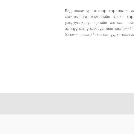
Бид энэхүү сургалтаар харилцагч 
ажиллагааг компанийн алсын хара
уялдуулах, үнэ цэнийн хэлхээг ш
зарцуулах, урамшууллын системийг а
болох инновацийн санаануудыг нээх зэ