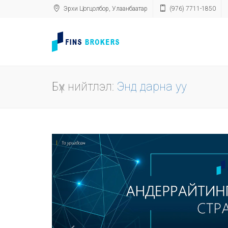
Эрхи Цогцолбор, Улаанбаатар
(976) 7711-1850
Бүх нийтлэл:
Энд дарна уу