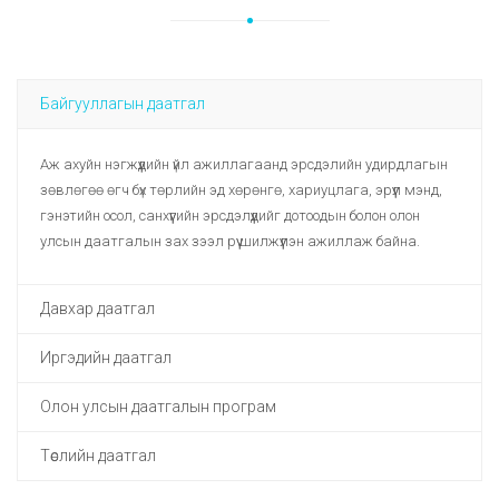
Байгууллагын даатгал
Аж ахуйн нэгжүүдийн үйл ажиллагаанд эрсдэлийн удирдлагын
зөвлөгөө өгч бүх төрлийн эд хөрөнгө, хариуцлага, эрүүл мэнд,
гэнэтийн осол, санхүүгийн эрсдэлүүдийг дотоодын болон олон
улсын даатгалын зах зээл рүү шилжүүлэн ажиллаж байна.
Давхар даатгал
Иргэдийн даатгал
Даатгалын компаниудын эрсдэлийн удирдлагын үр дүнд
шилжүүлэх шаардлагатай гэж тодорхойлогдсон өндөр үнэлгээ
Олон улсын даатгалын програм
Тээврийн хэрэгсэл, жолоочийн хариуцлагын албан журмын
бүхий төрөл бүрийн хөрөнгө, хариуцлага, санхүү, амь нас болон
болон сайн дурын даатгал, гэнэтийн осол, гадаадад
гэнэтийн ослын эрсдэлүүдийг олон улсын давхар даатгалын
Төслийн даатгал
Олон улсын даатгалын програмыг амжилттай нутагшуулах,
зорчигчийн гэнэтийн ослын даатгалыг иргэдэд санал болгож
зах зээлд шилжүүлэн ажиллаж байна.
үйл ажиллагааг стандартчлах, хамтын ажиллагааг хөгжүүлэх
байна.