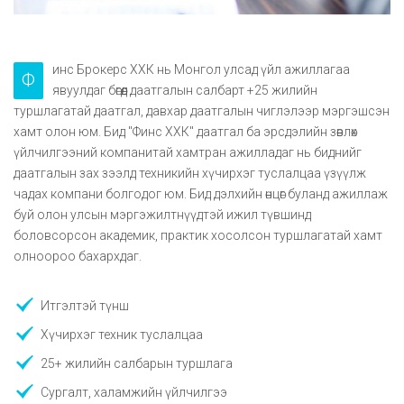
инс Брокерс ХХК нь Монгол улсад үйл ажиллагаа
Ф
явуулдаг бөгөөд даатгалын салбарт +25 жилийн
туршлагатай даатгал, давхар даатгалын чиглэлээр мэргэшсэн
хамт олон юм. Бид "Финс ХХК" даатгал ба эрсдэлийн зөвлөх
үйлчилгээний компанитай хамтран ажилладаг нь биднийг
даатгалын зах зээлд техникийн хүчирхэг туслалцаа үзүүлж
чадах компани болгодог юм. Бид дэлхийн өнцөг буланд ажиллаж
буй олон улсын мэргэжилтнүүдтэй ижил түвшинд
боловсорсон академик, практик хосолсон туршлагатай хамт
олноороо бахархдаг.
Итгэлтэй түнш
Хүчирхэг техник туслалцаа
25+ жилийн салбарын туршлага
Сургалт, халамжийн үйлчилгээ