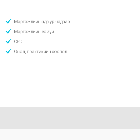
Мэргэжлийн өндөр ур чадвар
Мэргэжлийн ёс зүй
CPD
Онол, практикийн хослол