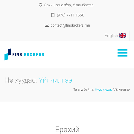
Эрхи Цогцолбор, Улаанбаатар
(976) 7711-1850
contact@finsbrokers.mn
English
Нүүр хуудас:
Үйлчилгээ
Та энд байна:
Нүүр хуудас
\ Үйлчилгээ
Ерөнхий